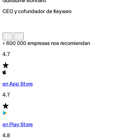
Guillaume Bonnard
de enviar tu transferencia.
CEO y cofundador de Keyweo
S
+ 600 000 empresas nos recomiendan
4.7
en App Store
4.7
en Play Store
4.8