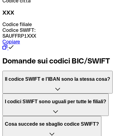
Codice città
XXX
Codice filiale
Codice SWIFT:
SAUFFRP1XXX
Copiare
Domande sui codici BIC/SWIFT
Il codice SWIFT e l’IBAN sono la stessa cosa?
L'acronimo SWIFT sta per “Society for Worldwide
I codici SWIFT sono uguali per tutte le filiali?
Interbank Financial Telecommunication”, una rete globale
per l’elaborazione dei pagamenti tra diversi Paesi.
Dipende dalle banche. In alcuni casi le banche utilizzano
Cosa succede se sbaglio codice SWIFT?
lo stesso codice SWIFT per filiali diverse. In altri casi, le
Il BIC, invece, sta per “Bank Identifier Code” ed è una
banche preferiscono avere un codice SWIFT dedicato per