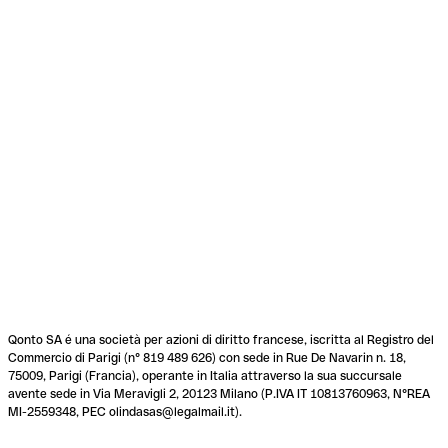
Qonto SA é una società per azioni di diritto francese, iscritta al Registro del
Commercio di Parigi (n° 819 489 626) con sede in Rue De Navarin n. 18,
75009, Parigi (Francia), operante in Italia attraverso la sua succursale
avente sede in Via Meravigli 2, 20123 Milano (P.IVA IT 10813760963, N°REA
MI-2559348, PEC olindasas@legalmail.it).