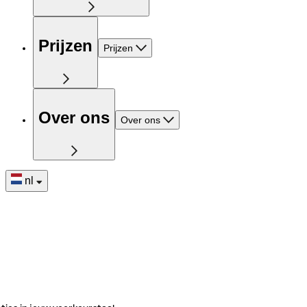
Prijzen
Prijzen
Over ons
Over ons
nl