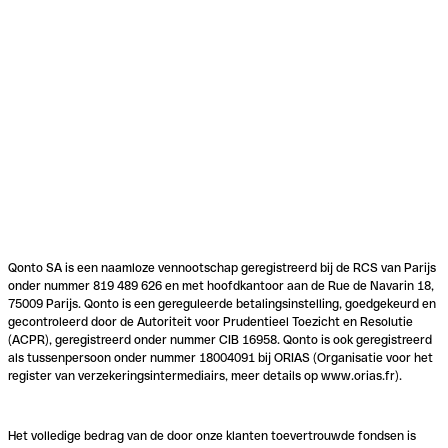
Qonto SA is een naamloze vennootschap geregistreerd bij de RCS van Parijs
onder nummer 819 489 626 en met hoofdkantoor aan de Rue de Navarin 18,
75009 Parijs. Qonto is een gereguleerde betalingsinstelling, goedgekeurd en
gecontroleerd door de Autoriteit voor Prudentieel Toezicht en Resolutie
(ACPR), geregistreerd onder nummer CIB 16958. Qonto is ook geregistreerd
als tussenpersoon onder nummer 18004091 bij ORIAS (Organisatie voor het
register van verzekeringsintermediairs, meer details op www.orias.fr).
Het volledige bedrag van de door onze klanten toevertrouwde fondsen is