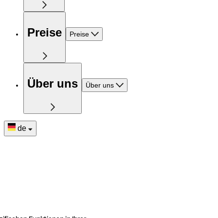
Preise
Preise
Über uns
Über uns
de