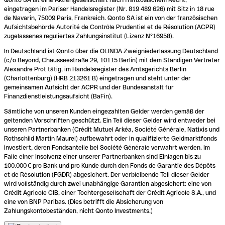
eingetragen im Pariser Handelsregister (Nr. 819 489 626) mit Sitz in 18 rue
de Navarin, 75009 Paris, Frankreich. Qonto SA ist ein von der französischen
Aufsichtsbehörde Autorité de Contrôle Prudentiel et de Résolution (ACPR)
zugelassenes reguliertes Zahlungsinstitut (Lizenz N°16958).
In Deutschland ist Qonto über die OLINDA Zweigniederlassung Deutschland
(c/o Beyond, Chausseestraße 29, 10115 Berlin) mit dem Ständigen Vertreter
Alexandre Prot tätig, im Handelsregister des Amtsgerichts Berlin
(Charlottenburg) (HRB 213261 B) eingetragen und steht unter der
gemeinsamen Aufsicht der ACPR und der Bundesanstalt für
Finanzdienstleistungsaufsicht (BaFin).
Sämtliche von unseren Kunden eingezahlten Gelder werden gemäß der
geltenden Vorschriften geschützt. Ein Teil dieser Gelder wird entweder bei
unseren Partnerbanken (Crédit Mutuel Arkéa, Société Générale, Natixis und
Rothschild Martin Maurel) aufbewahrt oder in qualifizierte Geldmarktfonds
investiert, deren Fondsanteile bei Société Générale verwahrt werden. Im
Falle einer Insolvenz einer unserer Partnerbanken sind Einlagen bis zu
100.000 € pro Bank und pro Kunde durch den Fonds de Garantie des Dépôts
et de Résolution (FGDR) abgesichert. Der verbleibende Teil dieser Gelder
wird vollständig durch zwei unabhängige Garantien abgesichert: eine von
Crédit Agricole CIB, einer Tochtergesellschaft der Crédit Agricole S.A., und
eine von BNP Paribas. (Dies betrifft die Absicherung von
Zahlungskontobeständen, nicht Qonto Investments.)