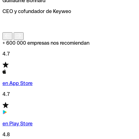
Guillaume Bonnard
de enviar tu transferencia.
CEO y cofundador de Keyweo
S
+ 600 000 empresas nos recomiendan
4.7
en App Store
4.7
en Play Store
4.8