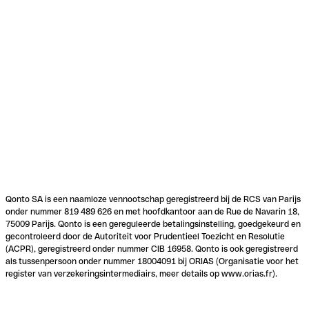
Qonto SA is een naamloze vennootschap geregistreerd bij de RCS van Parijs
onder nummer 819 489 626 en met hoofdkantoor aan de Rue de Navarin 18,
75009 Parijs. Qonto is een gereguleerde betalingsinstelling, goedgekeurd en
gecontroleerd door de Autoriteit voor Prudentieel Toezicht en Resolutie
(ACPR), geregistreerd onder nummer CIB 16958. Qonto is ook geregistreerd
als tussenpersoon onder nummer 18004091 bij ORIAS (Organisatie voor het
register van verzekeringsintermediairs, meer details op www.orias.fr).