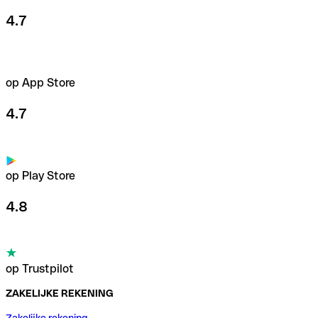
4.7
op App Store
4.7
op Play Store
4.8
op Trustpilot
ZAKELIJKE REKENING
Zakelijke rekening