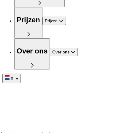
Prijzen
Prijzen
Over ons
Over ons
nl