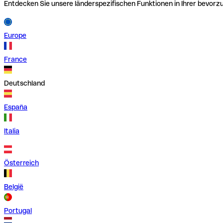
Entdecken Sie unsere länderspezifischen Funktionen in Ihrer bevor
Europe
France
Deutschland
España
Italia
Österreich
België
Portugal