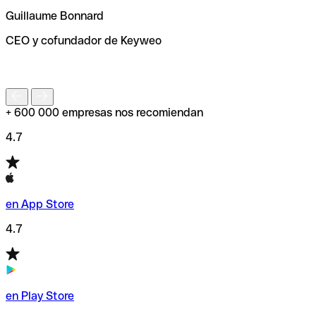
ayudará a encontrar o comprobar el código SWIFT antes
Guillaume Bonnard
de enviar tu transferencia.
CEO y cofundador de Keyweo
S
+ 600 000 empresas nos recomiendan
4.7
en App Store
4.7
en Play Store