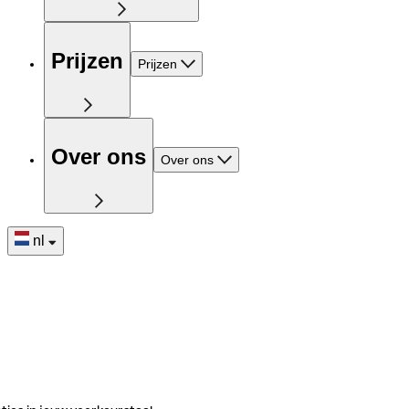
Prijzen
Prijzen
Over ons
Over ons
nl