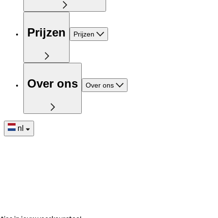
Prijzen
Prijzen
Over ons
Over ons
nl