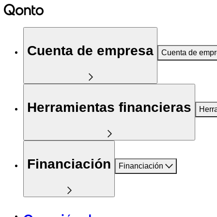
Cuenta de empresa
Cuenta de emp
Herramientas financieras
Herr
Financiación
Financiación