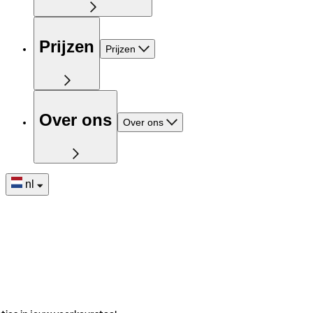
Prijzen
Prijzen
Over ons
Over ons
nl