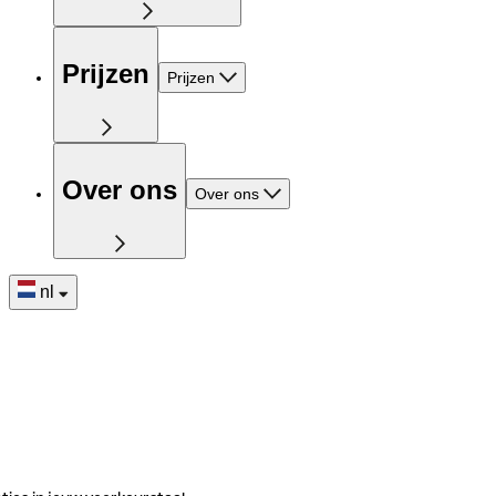
Prijzen
Prijzen
Over ons
Over ons
nl