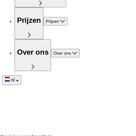
Prijzen
Prijzen
Over ons
Over ons
nl