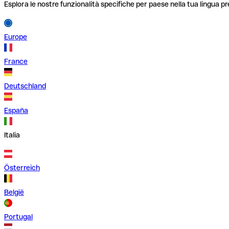
Esplora le nostre funzionalità specifiche per paese nella tua lingua pr
Europe
France
Deutschland
España
Italia
Österreich
België
Portugal