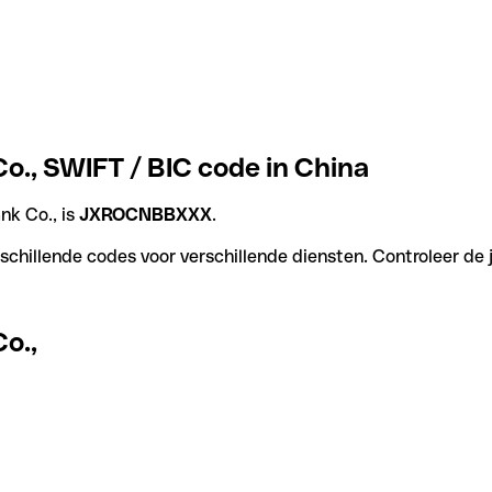
o., SWIFT / BIC code in China
nk Co., is
JXROCNBBXXX
.
schillende codes voor verschillende diensten. Controleer de j
o.,