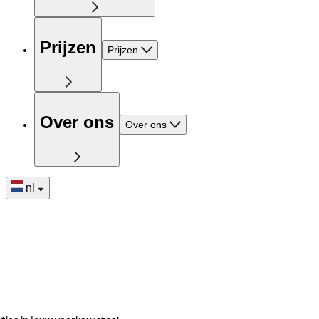
Prijzen
Prijzen
Over ons
Over ons
nl