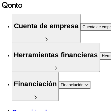
Cuenta de empresa
Cuenta de emp
Herramientas financieras
Herr
Financiación
Financiación