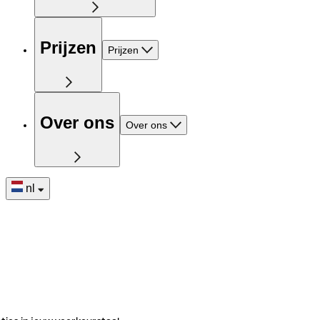
Prijzen
Prijzen
Over ons
Over ons
nl