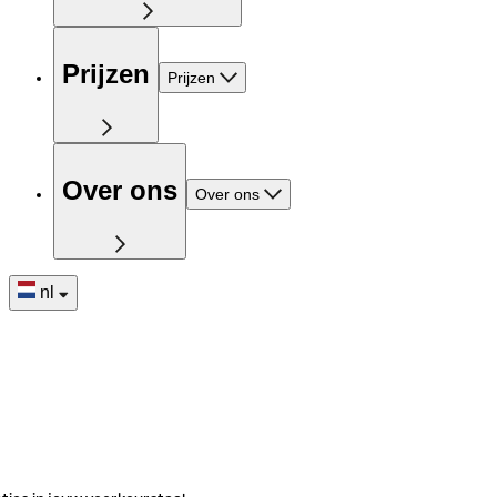
Prijzen
Prijzen
Over ons
Over ons
nl