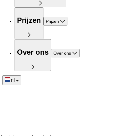
Prijzen
Prijzen
Over ons
Over ons
nl