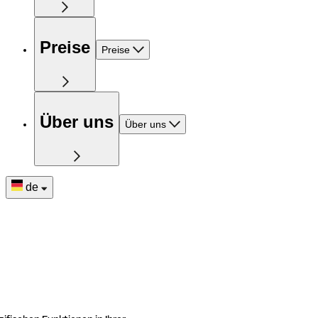
Preise
Preise
Über uns
Über uns
de