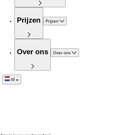
Prijzen
Prijzen
Over ons
Over ons
nl