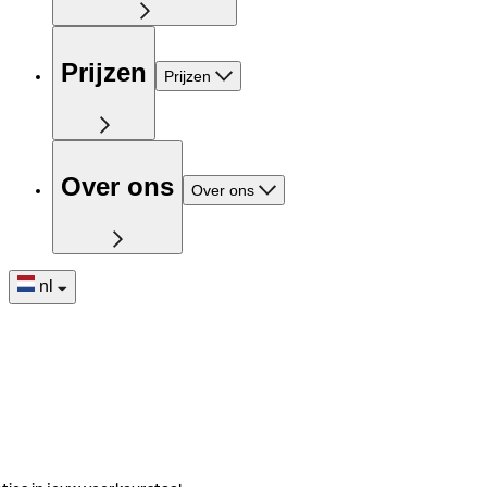
Prijzen
Prijzen
Over ons
Over ons
nl