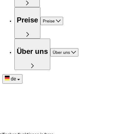
Preise
Preise
Über uns
Über uns
de