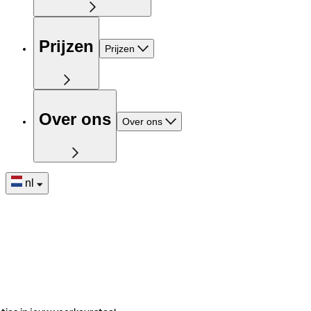
Prijzen
Prijzen
Over ons
Over ons
nl