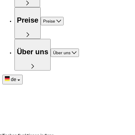
Preise
Preise
Über uns
Über uns
de