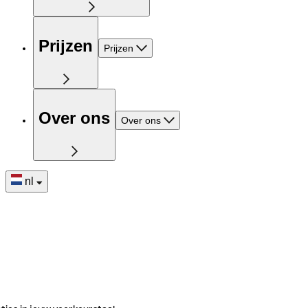
Prijzen
Prijzen
Over ons
Over ons
nl