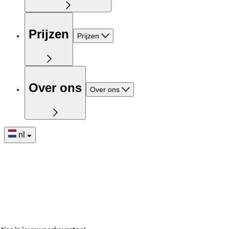
Prijzen
Prijzen
Over ons
Over ons
nl