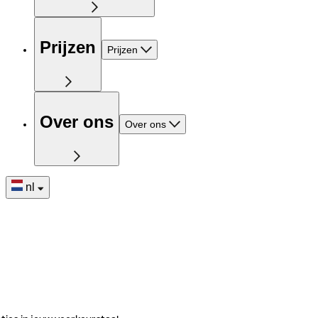
Prijzen
Prijzen
Over ons
Over ons
nl