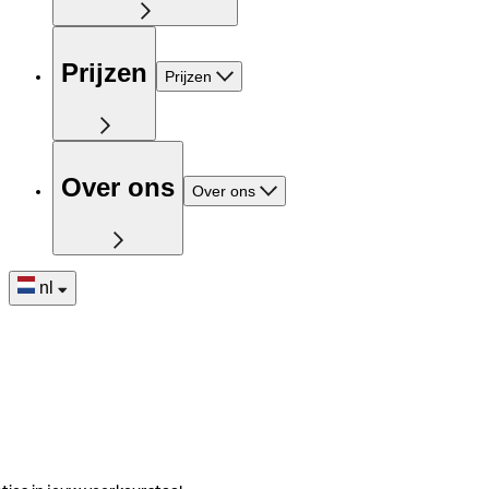
Prijzen
Prijzen
Over ons
Over ons
nl