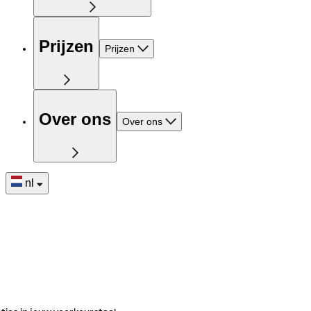
Prijzen
Prijzen
Over ons
Over ons
nl