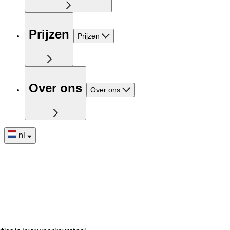
Prijzen
Prijzen
Over ons
Over ons
nl