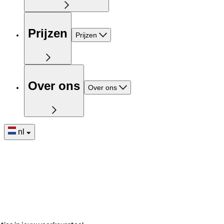
Prijzen
Prijzen
Over ons
Over ons
nl