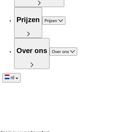
Prijzen
Prijzen
Over ons
Over ons
nl