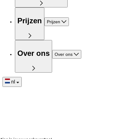
Prijzen
Prijzen
Over ons
Over ons
nl