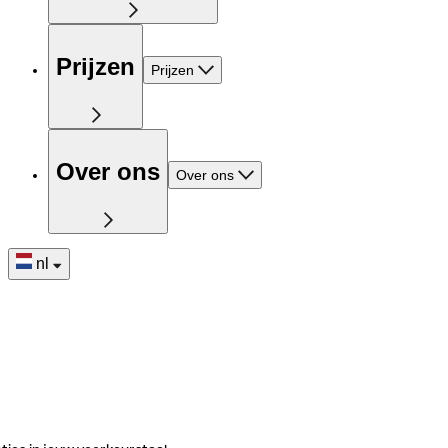
Prijzen
Prijzen
Over ons
Over ons
nl