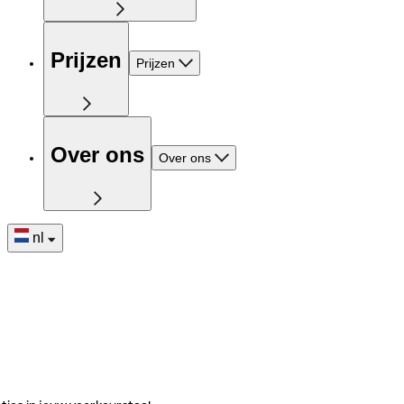
Prijzen
Prijzen
Over ons
Over ons
nl