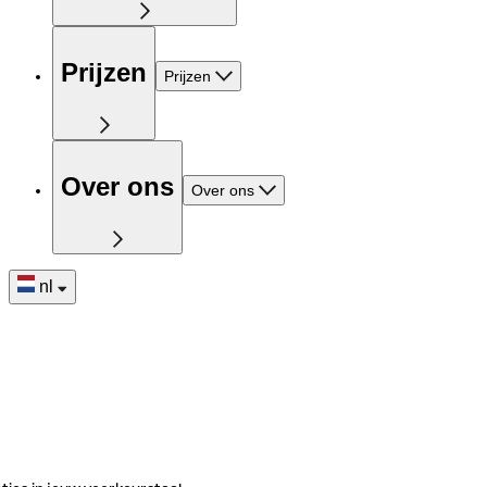
Prijzen
Prijzen
Over ons
Over ons
nl