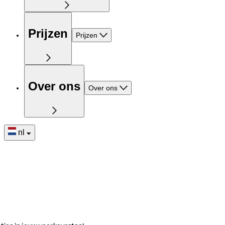
Prijzen
Prijzen
Over ons
Over ons
nl