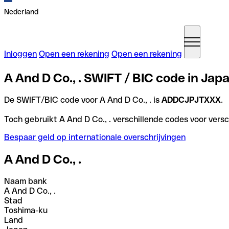
Nederland
Inloggen
Open een rekening
Open een rekening
A And D Co., . SWIFT / BIC code in Jap
De SWIFT/BIC code voor A And D Co., . is
ADDCJPJTXXX
.
Toch gebruikt A And D Co., . verschillende codes voor versc
Bespaar geld op internationale overschrijvingen
A And D Co., .
Naam bank
A And D Co., .
Stad
Toshima-ku
Land