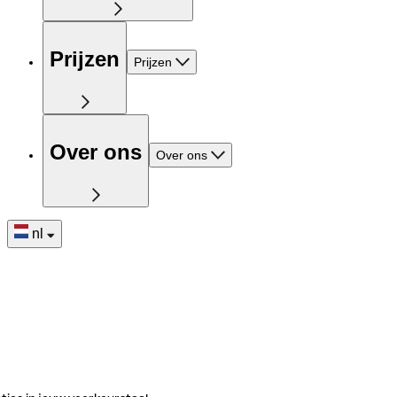
Prijzen
Prijzen
Over ons
Over ons
nl