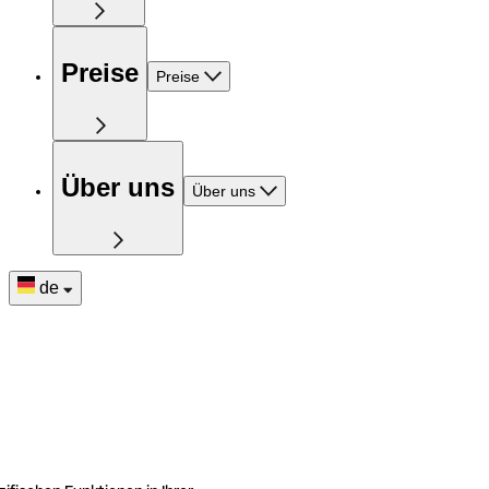
Preise
Preise
Über uns
Über uns
de