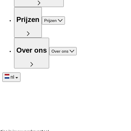
Prijzen
Prijzen
Over ons
Over ons
nl