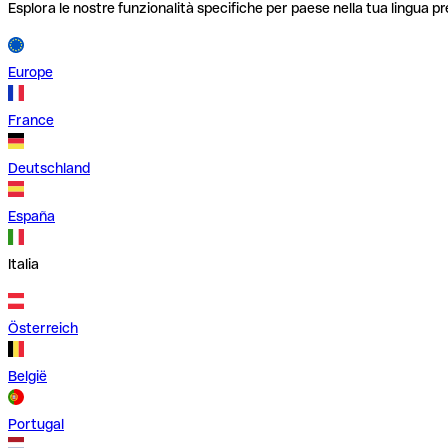
Esplora le nostre funzionalità specifiche per paese nella tua lingua pr
Europe
France
Deutschland
España
Italia
Österreich
België
Portugal