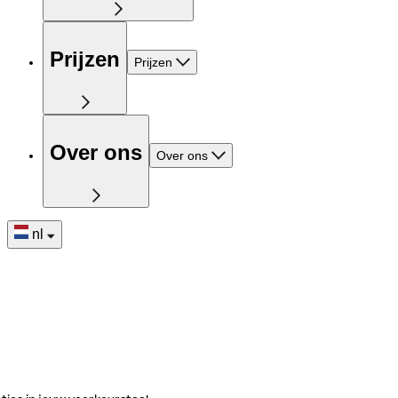
Prijzen
Prijzen
Over ons
Over ons
nl