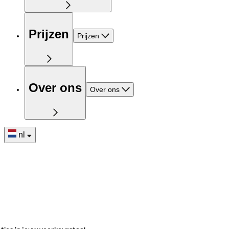
Prijzen
Prijzen
Over ons
Over ons
nl