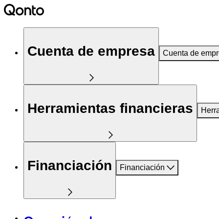
Cuenta de empresa
Cuenta de emp
Herramientas financieras
Herr
Financiación
Financiación