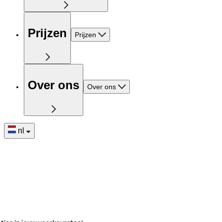
Prijzen
Prijzen
Over ons
Over ons
nl