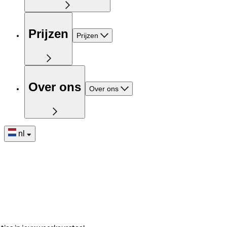
Prijzen
Prijzen
Over ons
Over ons
nl